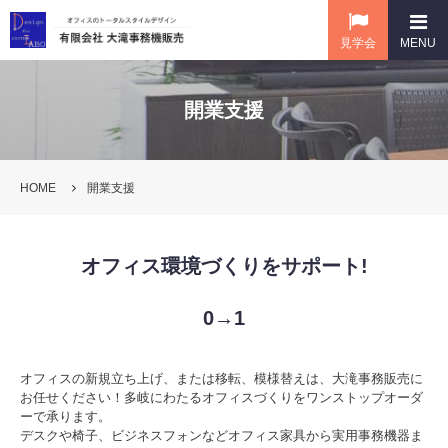
栃木県真岡市の有限会社大
CLOSE
見学会
MENU
開業支援
ホーム
取扱商品
HOME
開業支援
サポート・メンテナンス
オフィス環境づくりをサポート!
開業支援
0→1
会社概要
オフィスの新規立ち上げ、または移転、模様替えは、大滝事務販売に
お任せください！多岐にわたるオフィスづくりをワンストップオーダ
ごあいさつ
ーで承ります。
デスクや椅子、ビジネスフォンなどオフィス家具から実用事務機器ま